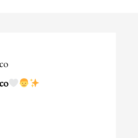
co
co