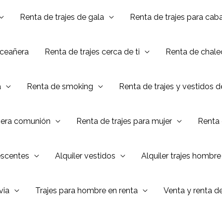
Renta de trajes de gala
Renta de trajes para caba
nceañera
Renta de trajes cerca de ti
Renta de chalec
a
Renta de smoking
Renta de trajes y vestidos 
mera comunión
Renta de trajes para mujer
Renta 
escentes
Alquiler vestidos
Alquiler trajes hombre
via
Trajes para hombre en renta
Venta y renta d