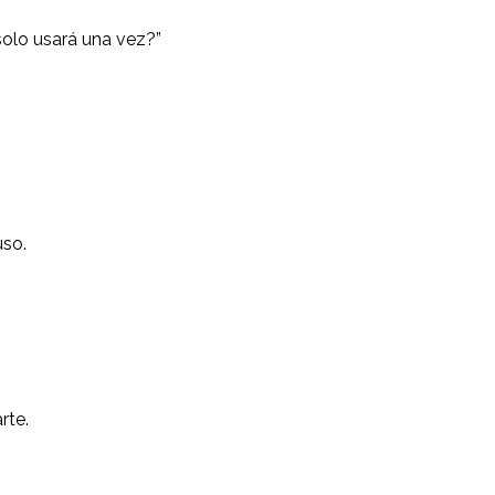
solo usará una vez?”
uso.
rte.