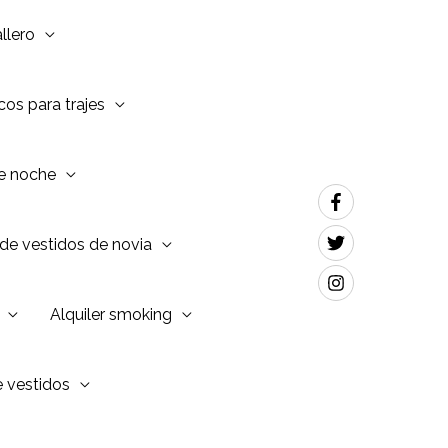
llero
os para trajes
de noche
de vestidos de novia
Alquiler smoking
e vestidos