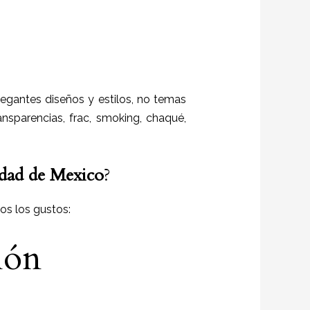
legantes diseños y estilos,
no temas
ansparencias, frac, smoking, chaqué,
dad de Mexico
?
s los gustos:
ión