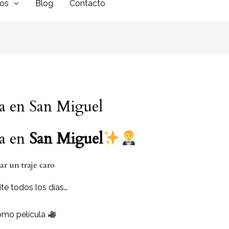
dos
Blog
Contacto
la en San Miguel
la en
San Miguel
r un traje caro
te todos los días…
omo película