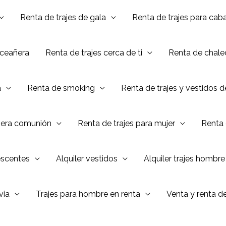
Renta de trajes de gala
Renta de trajes para caba
nceañera
Renta de trajes cerca de ti
Renta de chalec
a
Renta de smoking
Renta de trajes y vestidos 
mera comunión
Renta de trajes para mujer
Renta 
escentes
Alquiler vestidos
Alquiler trajes hombre
via
Trajes para hombre en renta
Venta y renta d