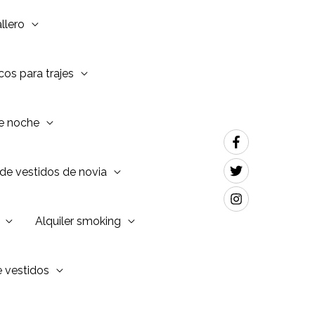
llero
os para trajes
de noche
de vestidos de novia
Alquiler smoking
e vestidos